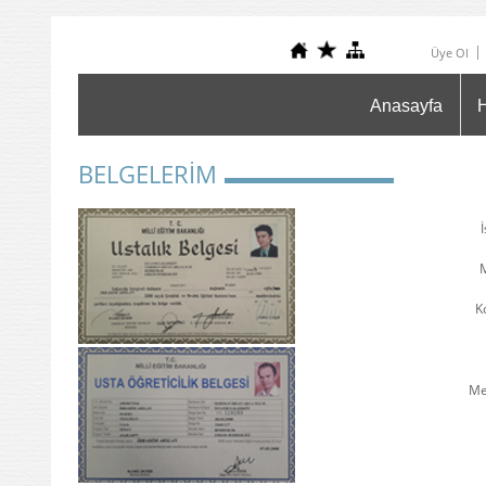
Üye Ol
Anasayfa
BELGELERİM
İ
M
K
Me