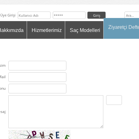
Üye Girişi
Ziyaretçi Defte
Hakkımızda
Hizmetlerimiz
Saç Modelleri
sim
ail
onu
saj